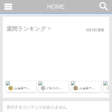
HOME
週間ランキング >
8月 6日 更新
ふぁみーる No.1243
パレット北京都版 No.111
ふぁみーる No.1242
1
2
3
4
表示するコンテンツがありません。